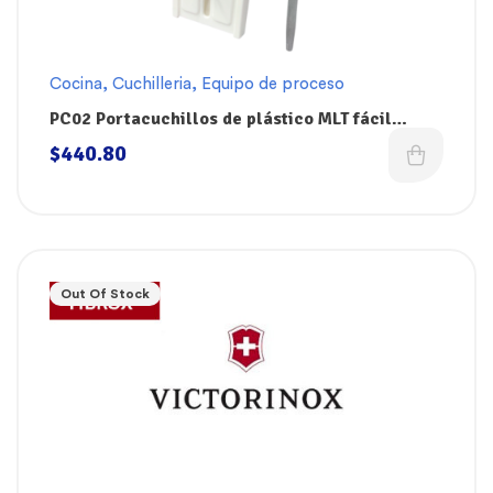
Cocina
,
Cuchilleria
,
Equipo de proceso
PC02 Portacuchillos de plástico MLT fácil
limpieza de 37 x 13 cm Dokin
$
440.80
Out Of Stock