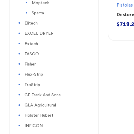
Moptech
Pistolas
Sparta
Destor
Sani-La
$
719.
Elitech
EXCEL DRYER
Extech
FASCO
Fisher
Flex-Strip
FroStrip
GF Frank And Sons
GLA Agricultural
Holster Hubert
INFICON