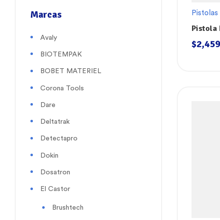
Marcas
Pistolas
Pistola
Avaly
Agua S
$
2,459
BIOTEMPAK
BOBET MATERIEL
Corona Tools
Dare
Deltatrak
Detectapro
Dokin
Dosatron
El Castor
Brushtech