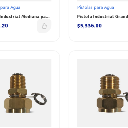
 para Agua
Pistolas para Agua
 Industrial Mediana para
Pistola Industrial Gran
ani-Lav N1B
Agua Sani-Lav N8B
.20
$
5,336.00