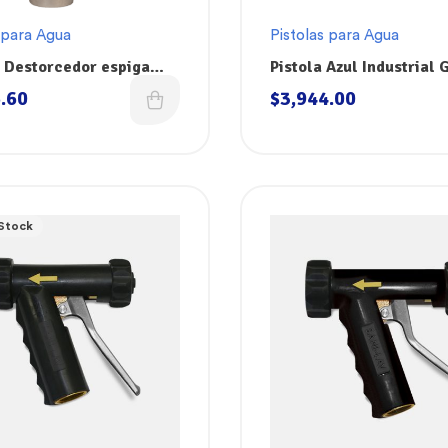
 para Agua
Pistolas para Agua
 Destorcedor espiga
Pistola Azul Industrial
anguera Superklean
Para Agua Superklean 
.60
$
3,944.00
Stock