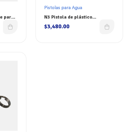
Pistolas para Agua
de para
N3 Pistola de plástico
rociadora de agua SANI-LAV
$
3,480.00