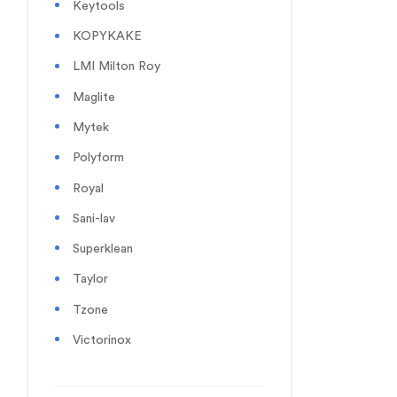
Keytools
KOPYKAKE
LMI Milton Roy
Maglite
Mytek
Polyform
Royal
Sani-lav
Superklean
Taylor
Tzone
Victorinox