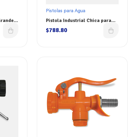
Pistolas para Agua
 Grande
Pistola Industrial Chica para
150B-DB
Agua Sani-Lav N2SW
$
788.80