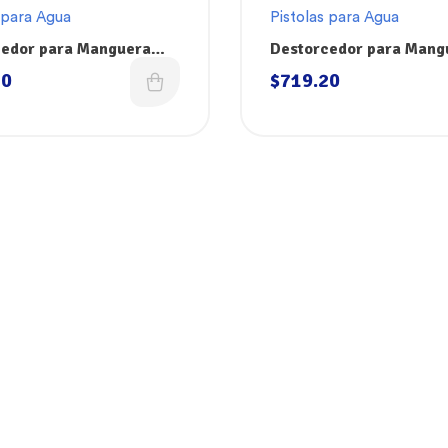
 para Agua
Pistolas para Agua
cedor para Manguera
Destorcedor para Mang
v 3/4″-1/2″ N11
Sani-Lav 3/4″-3/4″ N17
20
$
719.20