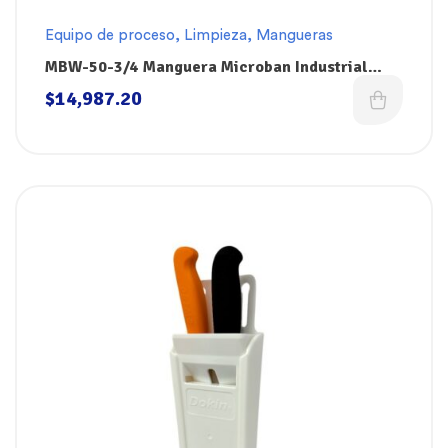
Equipo de proceso
,
Limpieza
,
Mangueras
MBW-50-3/4 Manguera Microban Industrial
Blanca de 50′(15m) EPDM 300 PSI con
$
14,987.20
Conectores de Acero Inoxidable de 1/2″
(Pistola) y 3/4″ (Mezcladora) Superklean