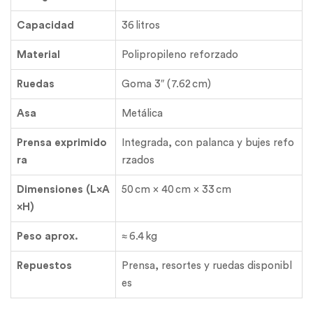
Capacidad
36 litros
Material
Polipropileno reforzado
Ruedas
Goma 3″ (7.62 cm)
Asa
Metálica
Prensa exprimido
Integrada, con palanca y bujes refo
ra
rzados
Dimensiones (L×A
50 cm × 40 cm × 33 cm
×H)
Peso aprox.
≈ 6.4 kg
Repuestos
Prensa, resortes y ruedas disponibl
es