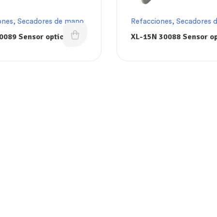
ones
,
Secadores de mano
Refacciones
,
Secadores 
0089 Sensor optico para
XL-15N 30088 Sensor op
 XL7 de secador de
para tarjeta XL7N de s
LERATOR para tarjeta
de manos XLERATOR pa
tarjeta 40103