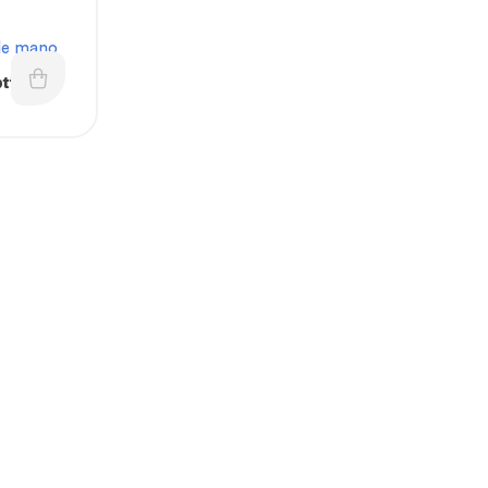
de mano
tico
ecador
ra