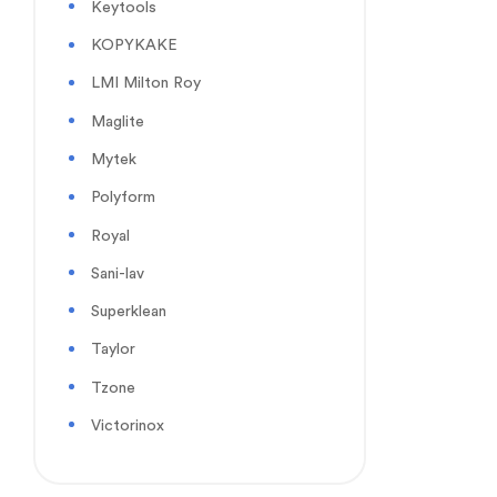
Keytools
KOPYKAKE
LMI Milton Roy
Maglite
Mytek
Polyform
Royal
Sani-lav
Superklean
Taylor
Tzone
Victorinox