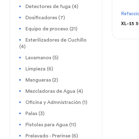
Detectores de fuga
(4)
Refacci
Dosificadores
(7)
XL-15 3
Equipo de proceso
(21)
tarjeta
manos X
Esterilizadores de Cuchillo
40102
(4)
Lavamanos
(5)
Limpieza
(6)
Mangueras
(2)
Mezcladoras de Agua
(4)
Oficina y Admnistración
(1)
Palas
(3)
Pistolas para Agua
(11)
Prelavado - Prerinse
(6)