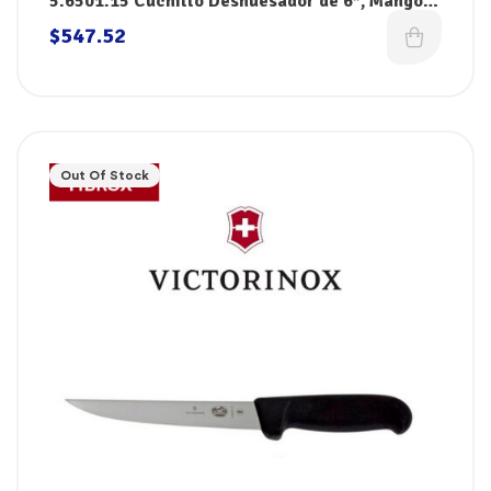
5.6501.15 Cuchillo Deshuesador de 6″, Mango
Rojo Fibrox, Victorinox
$
547.52
Out Of Stock