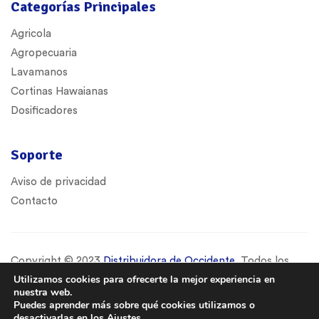
Categorías Principales
Agricola
Agropecuaria
Lavamanos
Cortinas Hawaianas
Dosificadores
Soporte
Aviso de privacidad
Contacto
Copyright © 2023
Distribuidora de Occidente
. Todos los
derechos reservados.
Utilizamos cookies para ofrecerte la mejor experiencia en
nuestra web.
Diseño y Desarrollo por
Studio Web Creativo
.
Puedes aprender más sobre qué cookies utilizamos o
desactivarlas en los
Ajustes
.