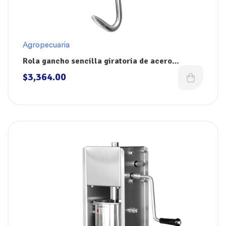
Agropecuaria
Rola gancho sencilla giratoria de acero
inoxidable para colgar la res en riel GF Frank
$
3,364.00
And Sons