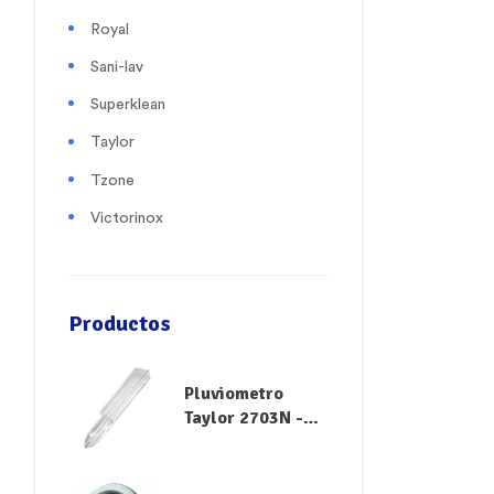
Royal
Sani-lav
Superklean
Taylor
Tzone
Victorinox
Productos
Pluviometro
Taylor 2703N -
Medidor de
Lluvia y Riego