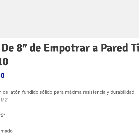
 De 8″ de Empotrar a Pared T
10
00
 de latón fundido sólido para máxima resistencia y durabilidad.
1/2″
75″
omado