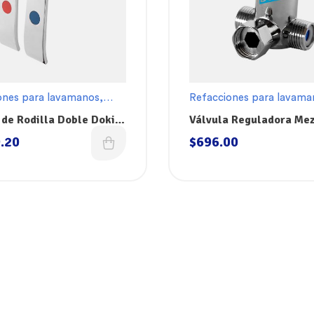
ones para lavamanos
,
Refacciones para lavama
 de Rodilla Doble Dokin
Válvula Reguladora Me
para Agua Fría y Calien
.20
$
696.00
VMAFC Dokin