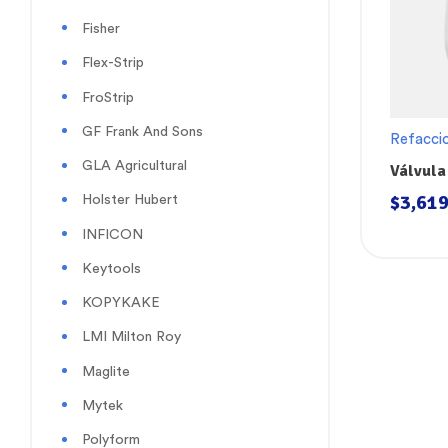
Fisher
Flex-Strip
FroStrip
GF Frank And Sons
Refacci
Válvulas
GLA Agricultural
Válvula
VRD-2
$
3,619
Holster Hubert
INFICON
Keytools
KOPYKAKE
LMI Milton Roy
Maglite
Mytek
Polyform