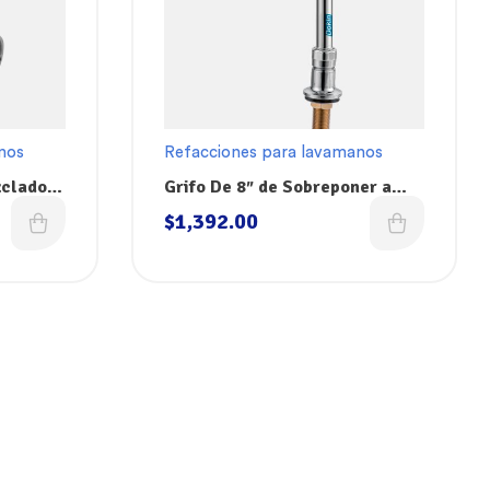
nos
Refacciones para lavamanos
zcladora
Grifo De 8″ de Sobreponer a
te
Cubierta Tipo Cuello De Ganzo
$
1,392.00
Dokin GDS11