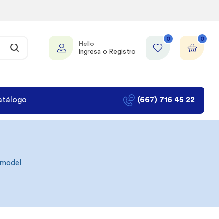
0
0
Hello
Ingresa o Registro
atálogo
(667) 716 45 22
emodel