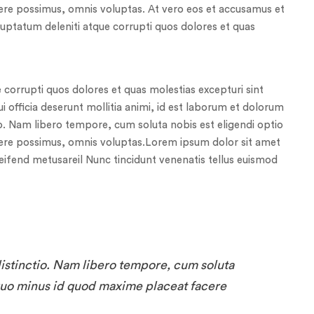
ere possimus, omnis voluptas. At vero eos et accusamus et
luptatum deleniti atque corrupti quos dolores et quas
 corrupti quos dolores et quas molestias excepturi sint
ui officia deserunt mollitia animi, id est laborum et dolorum
io. Nam libero tempore, cum soluta nobis est eligendi optio
ere possimus, omnis voluptas.Lorem ipsum dolor sit amet
eleifend metusareil Nunc tincidunt venenatis tellus euismod
distinctio. Nam libero tempore, cum soluta
 quo minus id quod maxime placeat facere