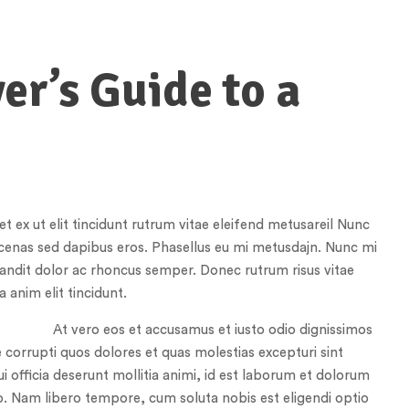
er’s Guide to a
t ex ut elit tincidunt rutrum vitae eleifend metusareil Nunc
cenas sed dapibus eros. Phasellus eu mi metusdajn. Nunc mi
 blandit dolor ac rhoncus semper. Donec rutrum risus vitae
anim elit tincidunt.
At vero eos et accusamus et iusto odio dignissimos
 corrupti quos dolores et quas molestias excepturi sint
ui officia deserunt mollitia animi, id est laborum et dolorum
io. Nam libero tempore, cum soluta nobis est eligendi optio