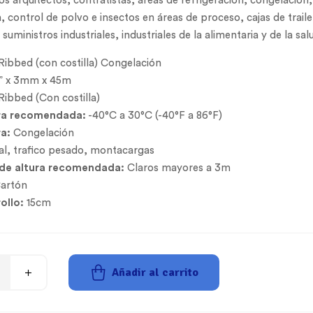
os arquitectos, contratistas, áreas de refrigeración, congelació
, control de polvo e insectos en áreas de proceso, cajas de trailer
 suministros industriales, industriales de la alimentaria y de la sa
Ribbed (con costilla) Congelación
” x 3mm x 45m
Ribbed (Con costilla)
a recomendada:
-40°C a 30°C (-40°F a 86°F)
a:
Congelación
l, trafico pesado, montacargas
 de altura recomendada:
Claros mayores a 3m
artón
ollo:
15cm
Añadir al carrito