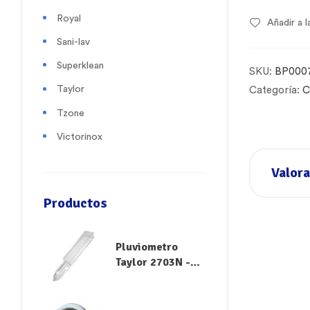
Royal
Añadir a l
Sani-lav
Superklean
SKU:
BP000
Taylor
Categoría:
C
Tzone
Victorinox
Valora
Productos
Pluviometro
Taylor 2703N -
Medidor de
Lluvia y Riego