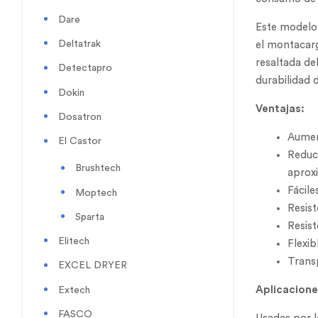
Dare
Este modelo 
Deltatrak
el montacarg
resaltada del
Detectapro
durabilidad d
Dokin
Ventajas:
Dosatron
Aument
El Castor
Reduce
Brushtech
aprox
Fácil
Moptech
Resis
Sparta
Resis
Elitech
Flexib
Transp
EXCEL DRYER
Aplicacione
Extech
FASCO