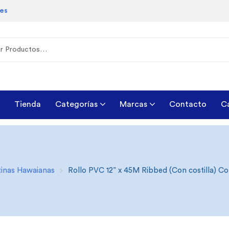
les
Tienda
Categorías
Marcas
Contacto
C
inas Hawaianas
Rollo PVC 12” x 45M Ribbed (Con costilla) Co