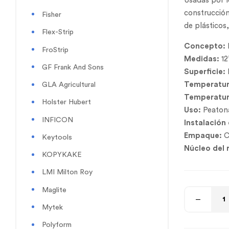
Usadas por l
construcción
Fisher
de plásticos,
Flex-Strip
Concepto:
FroStrip
Medidas:
12
GF Frank And Sons
Superficie:
Temperatur
GLA Agricultural
Temperatur
Holster Hubert
Uso:
Peatona
INFICON
Instalación
Empaque:
C
Keytools
Núcleo del r
KOPYKAKE
LMI Milton Roy
Maglite
Mytek
Polyform