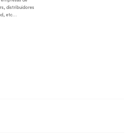
n, empresas de
s, distribuidores
lud, etc…