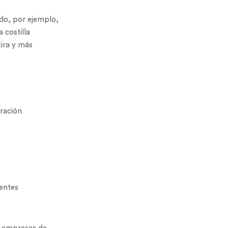
ado, por ejemplo,
 costilla
tira y más
eración
dentes