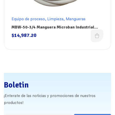
Equipo de proceso
,
Limpieza
,
Mangueras
MBW-50-3/4 Manguera Microban Industrial
Blanca de 50′(15m) EPDM 300 PSI con
$
14,987.20
Conectores de Acero Inoxidable de 1/2″
(Pistola) y 3/4″ (Mezcladora) Superklean
Boletin
¡Enterate de las noticias y promociones de nuestros
productos!