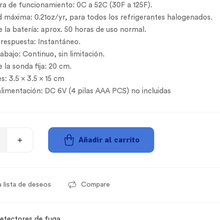
a de funcionamiento: 0C a 52C (30F a 125F).
d máxima: 0.21oz/yr, para todos los refrigerantes halogenados.
 la batería: aprox. 50 horas de uso normal.
respuesta: Instantáneo.
bajo: Continuo, sin limitación.
 la sonda fija: 20 cm.
: 3.5 x 3.5 x 15 cm
limentación: DC 6V (4 pilas AAA PCS) no incluidas
Añadir al carrito
a lista de deseos
Compare
etectores de fuga