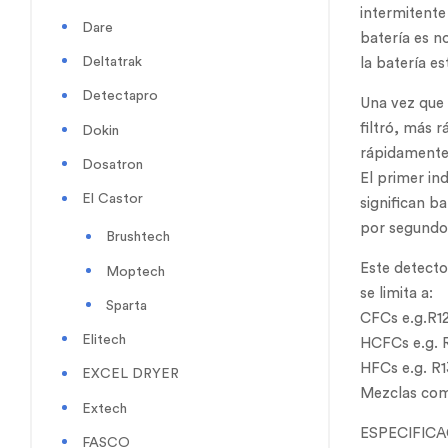
intermitente
Dare
batería es n
Deltatrak
la batería e
Detectapro
Una vez que 
filtró, más 
Dokin
rápidamente 
Dosatron
El primer in
El Castor
significan ba
por segundo 
Brushtech
Este detecto
Moptech
se limita a:
Sparta
CFCs e.g.R12
Elitech
HCFCs e.g. R
HFCs e.g. R1
EXCEL DRYER
Mezclas com
Extech
ESPECIFIC
FASCO