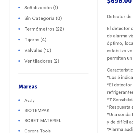
$
696.00
Señalización
(1)
Detector de 
Sin Categoría
(0)
El detector 
Termómetros
(22)
de alarma vi
Tijeras
(4)
óptimo, loca
Válvulas
(10)
estabiliza vo
permiten un
Ventiladores
(2)
Caracteristic
*Los 5 indic
Marcas
*El detector
refrigerant
*7 Sensibilid
Avaly
*Respuesta e
BIOTEMPAK
*Una sonda f
BOBET MATERIEL
y de difícil 
*Alarma audi
Corona Tools