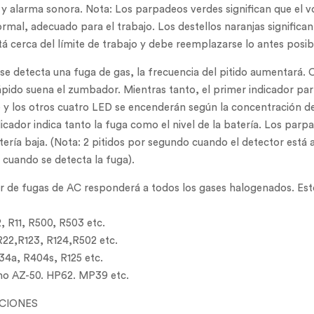
 y alarma sonora. Nota: Los parpadeos verdes significan que el vo
ormal, adecuado para el trabajo. Los destellos naranjas significan 
stá cerca del límite de trabajo y debe reemplazarse lo antes posib
se detecta una fuga de gas, la frecuencia del pitido aumentará.
rápido suena el zumbador. Mientras tanto, el primer indicador pa
y los otros cuatro LED se encenderán según la concentración de 
dicador indica tanto la fuga como el nivel de la batería. Los parp
tería baja. (Nota: 2 pitidos por segundo cuando el detector está a
cuando se detecta la fuga).
r de fugas de AC responderá a todos los gases halogenados. Est
, R11, R500, R503 etc.
22,R123, R124,R502 etc.
34a, R404s, R125 etc.
o AZ-50. HP62. MP39 etc.
ACIONES