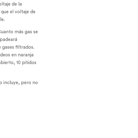
ltaje de la
que el voltaje de
le.
 Cuanto más gas se
rpadeará
gases filtrados.
adeos en naranja
bierto, 10 pitidos
o incluye, pero no