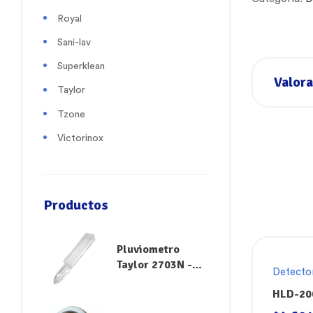
Royal
Sani-lav
Superklean
Valora
Taylor
Tzone
Victorinox
Productos
Pluviometro
Taylor 2703N -
Detecto
Medidor de
HLD-200
Lluvia y Riego
refrige