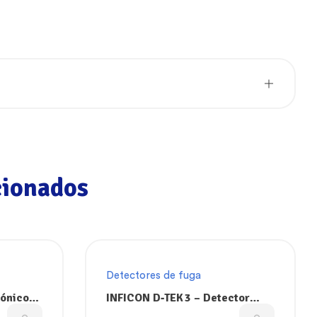
cionados
Detectores de fuga
rónico
INFICON D‑TEK 3 – Detector
te HVAC
Infrarrojo de Fugas con Sensor