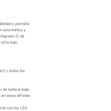
ilidad y pantalla
ón automático y
integrado IC de
 ultra bajo
4yf y todos los
r de batería baja.
en áreas difíciles
enta con luz LED