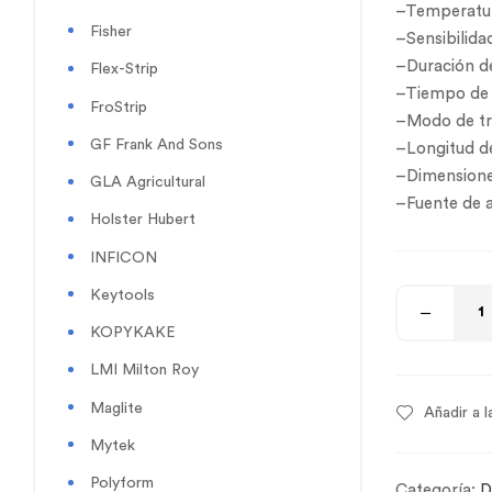
–Temperatur
Fisher
–Sensibilida
–Duración de
Flex-Strip
–Tiempo de 
FroStrip
–Modo de tra
GF Frank And Sons
–Longitud de
–Dimensiones
GLA Agricultural
–Fuente de a
Holster Hubert
INFICON
Keytools
KOPYKAKE
LMI Milton Roy
Maglite
Añadir a l
Mytek
Polyform
Categoría:
D