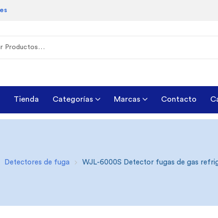
les
Tienda
Categorías
Marcas
Contacto
C
Detectores de fuga
WJL-6000S Detector fugas de gas refrig