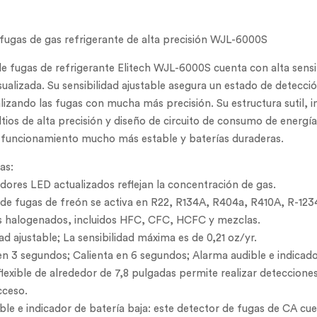
fugas de gas refrigerante de alta precisión WJL-6000S
de fugas de refrigerante Elitech WJL-6000S cuenta con alta sensib
sualizada. Su sensibilidad ajustable asegura un estado de detecci
lizando las fugas con mucha más precisión. Su estructura sutil, 
ltios de alta precisión y diseño de circuito de consumo de energía
 funcionamiento mucho más estable y baterías duraderas.
as:
adores LED actualizados reflejan la concentración de gas.
 de fugas de freón se activa en R22, R134A, R404a, R410A, R-123
es halogenados, incluidos HFC, CFC, HCFC y mezclas.
ad ajustable; La sensibilidad máxima es de 0,21 oz/yr.
n 3 segundos; Calienta en 6 segundos; Alarma audible e indicado
lexible de alrededor de 7,8 pulgadas permite realizar detecciones 
acceso.
ble e indicador de batería baja: este detector de fugas de CA cu