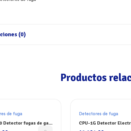
ciones (0)
Productos rela
res de fuga
Detectores de fuga
 Detector fugas de gas
CPU-1G Detector Elect
rante Elitech
de Fugas de Refrigeran