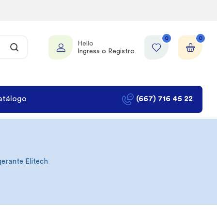
0
0
Hello
Ingresa o Registro
atálogo
(667) 716 45 22
erante Elitech